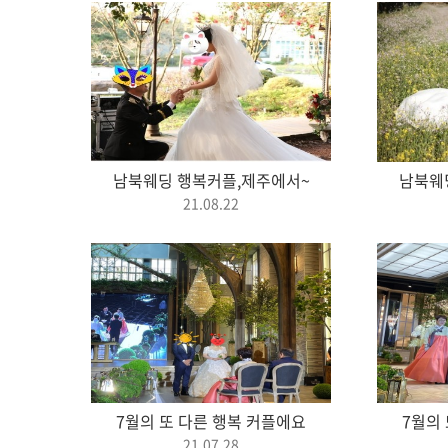
남북웨딩 행복커플,제주에서~
남북웨
21.08.22
7월의 또 다른 행복 커플에요
7월의
21.07.28