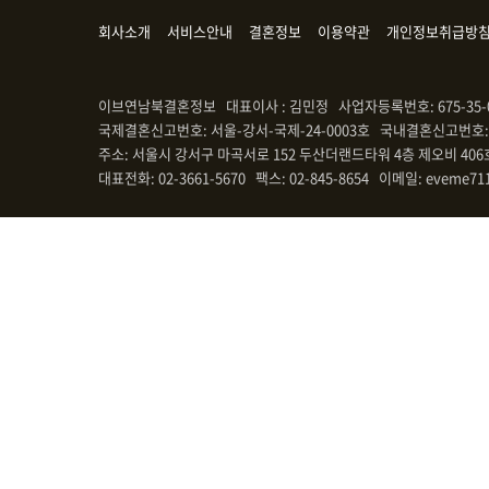
회사소개
서비스안내
결혼정보
이용약관
개인정보취급방
이브연남북결혼정보 대표이사 : 김민정 사업자등록번호: 675-35-
국제결혼신고번호: 서울-강서-국제-24-0003호 국내결혼신고번호: 
주소: 서울시 강서구 마곡서로 152 두산더랜드타워 4층 제오비 406
대표전화: 02-3661-5670 팩스: 02-845-8654 이메일: eveme71