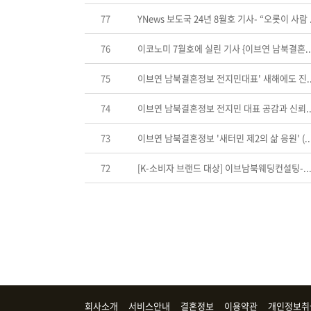
77
YNews 보도국 24년 8월호 기사- “오롯이 사람 .
76
이코노미 7월호에 실린 기사 {이브연 남북결혼..
75
이브연 남북결혼정보 전지민대표' 새해에도 진..
74
이브연 남북결혼정보 전지민 대표 공감과 신뢰..
73
이브연 남북결혼정보 '새터민 제2의 삶 응원' (..
72
[K-소비자 브랜드 대상] 이브남북웨딩컨설팅-..
회사소개
서비스안내
결혼정보
이용약관
개인정보취