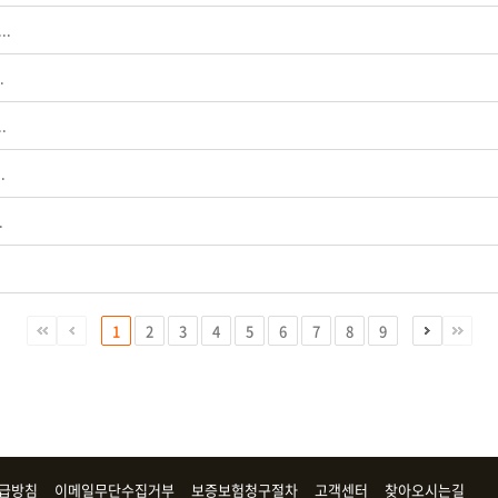
..
.
.
.
.
.
1
2
3
4
5
6
7
8
9
급방침
이메일무단수집거부
보증보험청구절차
고객센터
찾아오시는길