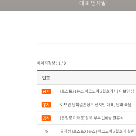
대표 인사말
페이지정보 : 1 / 9
번호
(포스트21뉴스 이코노미 3월호기사) 이브연 남..
공지
이브연 남북결혼정보 전지민 대표, 남과 북을 ...
공지
[통일로 미래로]탈북 부부 100쌍 결혼식
공지
78
글작성 (포스트21뉴스} 이코노미 3월호에 실린..