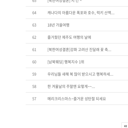
65
[북한여성결혼] 시 간 ~
64
캐나다의 아름다운 폭포와 호수, 럭키 산맥...
63
18년 가을여행
62
즐거웠던 제주도 여행의 날에
61
[북한여성결혼]강화 고려산 진달래 꽃 축...
60
[남북웨딩] 행복지수 1위
59
우리님들 새해 복 많이 받으시고 행복하세...
58
한 겨울날의 주말엔 요렇게~~...
57
메리크리스마스~즐거운 성탄절 되세요