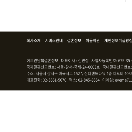
회사소개
서비스안내
결혼정보
이용약관
개인정보취급방
이브연남북결혼정보 대표이사 : 김민정 사업자등록번호: 675-35-
국제결혼신고번호: 서울-강서-국제-24-0003호 국내결혼신고번호: 
주소: 서울시 강서구 마곡서로 152 두산더랜드타워 4층 제오비 406
대표전화: 02-3661-5670 팩스: 02-845-8654 이메일: eveme71