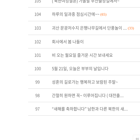
105
{ 북한여성결혼} 가을날 부산출장길에서~
104
하루의 일과중 점심시간에~~
(65)
103
괴산 문광저수지 은행나무길에서 단풍놀이 ...
(33)
102
회사에서 봄 나들이
101
비 오는 월요일 즐거운 시간 보내세요
100
5월 21일, 오늘은 부부의 날입니다
99
성혼의 길로가는 행복하고 보람된 주말~
98
간절히 원하면 꼭~ 이루어집니다 ( 대전출...
97
“새해를 축하합니다” 남한과 다른 북한의 새...