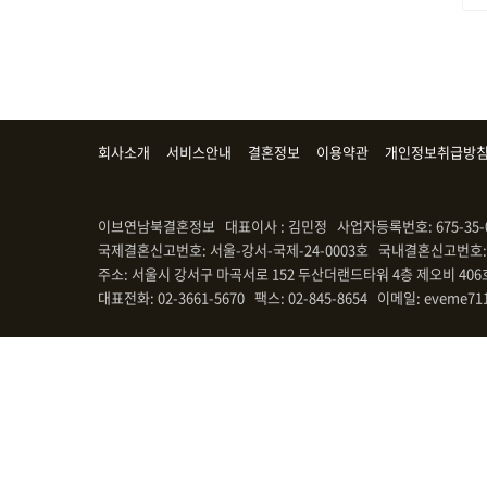
회사소개
서비스안내
결혼정보
이용약관
개인정보취급방
이브연남북결혼정보 대표이사 : 김민정 사업자등록번호: 675-35-
국제결혼신고번호: 서울-강서-국제-24-0003호 국내결혼신고번호: 
주소: 서울시 강서구 마곡서로 152 두산더랜드타워 4층 제오비 406
대표전화: 02-3661-5670 팩스: 02-845-8654 이메일: eveme71