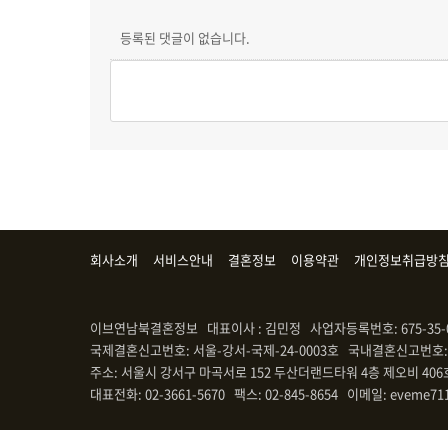
등록된 댓글이 없습니다.
회사소개
서비스안내
결혼정보
이용약관
개인정보취급방
이브연남북결혼정보 대표이사 : 김민정 사업자등록번호: 675-35-
국제결혼신고번호: 서울-강서-국제-24-0003호 국내결혼신고번호: 
주소: 서울시 강서구 마곡서로 152 두산더랜드타워 4층 제오비 406
대표전화: 02-3661-5670 팩스: 02-845-8654 이메일: eveme71