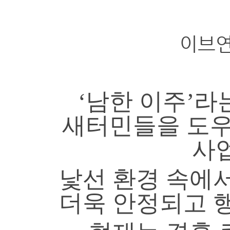
이브연
‘남한 이주’라
새터민들을 도우
사
낯선 환경 속에
더욱 안정되고 