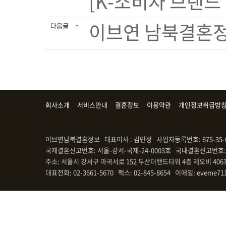
[K-소비자 브랜드
이브연 남북결혼정보
다음글
회사소개
서비스안내
결혼정보
이용약관
개인정보취급방
이브연남북결혼정보 대표이사 : 김민정 사업자등록번호: 675-35-
국제결혼신고번호: 서울-강서-국제-24-0003호 국내결혼신고번호: 
주소: 서울시 강서구 마곡서로 152 두산더랜드타워 4층 제오비 406
대표전화: 02-3661-5670 팩스: 02-845-8654 이메일: eveme71