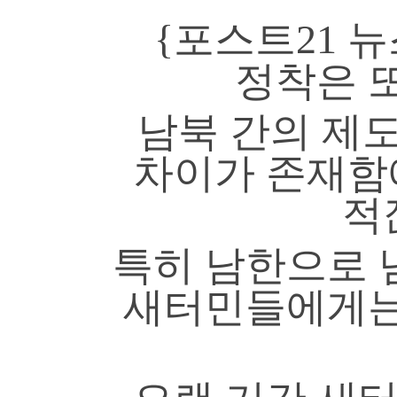
{포스트21 
정착은 
남북 간의 제도
차이가 존재함
적
특히 남한으로 
새터민들에게는 