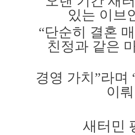
오랜 기간 새
있는 이브
“단순히 결혼 
친정과 같은 
경영 가치”라며 
이뤄
새터민 